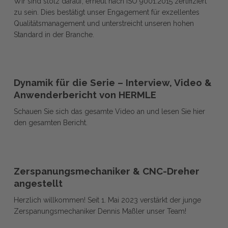
Wir sind stolz darauf, erneut nach ISO 9001:2015 zertifiziert
zertifiziert
für
zu sein. Dies bestätigt unser Engagement für exzellentes
für
exzellentes
Qualitätsmanagement und unterstreicht unseren hohen
exzellentes
Qualitätsmanagement
Standard in der Branche.
Qualitätsmanagement
Dynamik
Dynamik
für
Dynamik für die Serie – Interview, Video &
für
die
Anwenderbericht von HERMLE
die
Serie
Schauen Sie sich das gesamte Video an und lesen Sie hier
Serie
–
den gesamten Bericht.
–
Interview,
Interview,
Video
Video
&
Zerspanungsmechaniker
&
Anwenderbericht
Zerspanungsmechaniker
&
Anwenderbericht
Zerspanungsmechaniker & CNC-Dreher
von
&
von
CNC-
angestellt
HERMLE
CNC-
HERMLE
Dreher
Herzlich willkommen! Seit 1. Mai 2023 verstärkt der junge
Dreher
angestellt
Zerspanungsmechaniker Dennis Maßler unser Team!
angestellt