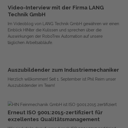
Video-
Interview
Video-Interview mit der Firma LANG
Interview
mit
Technik GmbH
mit
der
Im Videoblog von LANG Technik GmbH gewähren wir einen
der
Firma
Einblick HINter die Kulissen und sprechen über die
Firma
LANG
Auswirkungen der RoboTrex Automation auf unsere
LANG
Technik
täglichen Arbeitsabläufe.
Technik
GmbH
GmbH
Auszubildender
Auszubildender
zum
Auszubildender zum Industriemechaniker
zum
Industriemechaniker
Herzlich willkommen! Seit 1. September ist Phil Reim unser
Industriemechaniker
Auszubildender im Team!
Erneut
Erneut
ISO
Erneut ISO 9001:2015-zertifiziert für
ISO
9001:2015-
exzellentes Qualitätsmanagement
9001:2015-
zertifiziert