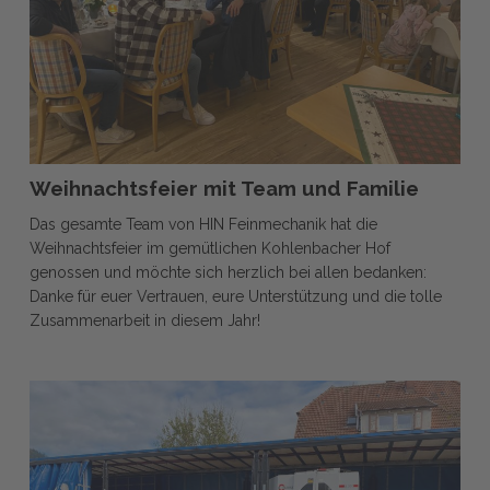
Weihnachtsfeier
Weihnachtsfeier mit Team und Familie
mit
Das gesamte Team von HIN Feinmechanik hat die
Team
Weihnachtsfeier im gemütlichen Kohlenbacher Hof
und
genossen und möchte sich herzlich bei allen bedanken:
Familie
Danke für euer Vertrauen, eure Unterstützung und die tolle
Zusammenarbeit in diesem Jahr!
Verstärkung
für
unseren
Maschinenpark: