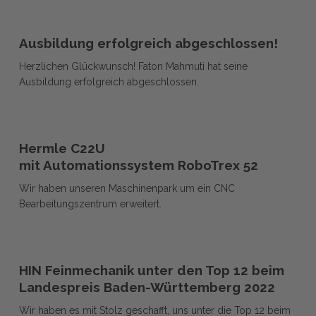
Ausbildung
Ausbildung
erfolgreich
Ausbildung erfolgreich abgeschlossen!
erfolgreich
abgeschlossen!
Herzlichen Glückwunsch! Faton Mahmuti hat seine
abgeschlossen!
Ausbildung erfolgreich abgeschlossen.
Hermle
Hermle
C22U
Hermle C22U
C22U
mit
mit Automationssystem RoboTrex 52
mit
Automationssystem
Wir haben unseren Maschinenpark um ein CNC
Automationssystem
RoboTrex
Bearbeitungszentrum erweitert.
RoboTrex
52
52
HIN
HIN
Feinmechanik
HIN Feinmechanik unter den Top 12 beim
Feinmechanik
unter
Landespreis Baden-Württemberg 2022
unter
den
Wir haben es mit Stolz geschafft, uns unter die Top 12 beim
den