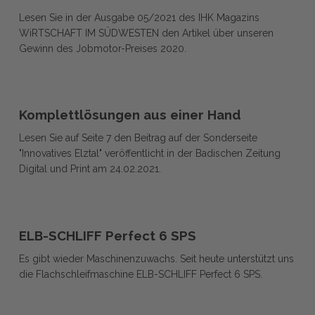
Fachkräfte
finden
Lesen Sie in der Ausgabe 05/2021 des IHK Magazins
finden
Hin
WiRTSCHAFT IM SÜDWESTEN den Artikel über unseren
Hin
Gewinn des Jobmotor-Preises 2020.
Komplettlösungen
Komplettlösungen
aus
Komplettlösungen aus einer Hand
aus
einer
Lesen Sie auf Seite 7 den Beitrag auf der Sonderseite
einer
Hand
"Innovatives Elztal" veröffentlicht in der Badischen Zeitung
Hand
Digital und Print am 24.02.2021.
ELB-
ELB-
SCHLIFF
ELB-SCHLIFF Perfect 6 SPS
SCHLIFF
Perfect
Es gibt wieder Maschinenzuwachs. Seit heute unterstützt uns
Perfect
6
die Flachschleifmaschine ELB-SCHLIFF Perfect 6 SPS.
6
SPS
SPS