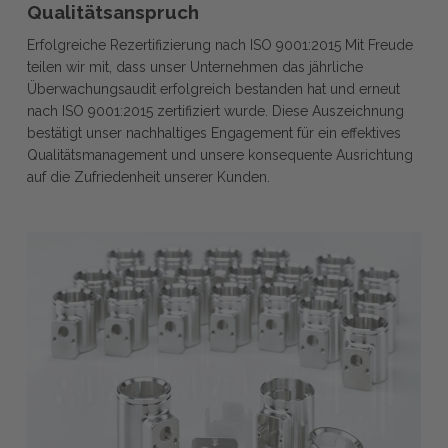
–
Qualitätsanspruch
Erfolgreiche
Erfolgreiche Rezertifizierung nach ISO 9001:2015 Mit Freude
Rezertifizierung
teilen wir mit, dass unser Unternehmen das jährliche
2026
Überwachungsaudit erfolgreich bestanden hat und erneut
bestätigt
nach ISO 9001:2015 zertifiziert wurde. Diese Auszeichnung
unseren
bestätigt unser nachhaltiges Engagement für ein effektives
Qualitätsanspruch
Qualitätsmanagement und unsere konsequente Ausrichtung
auf die Zufriedenheit unserer Kunden.
Anwenderbericht
CAD/CAM-
Software
ENCY