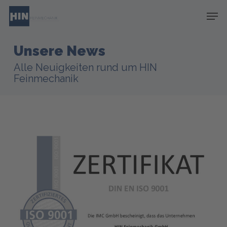
Skip
Menu
Men
to
main
content
Unsere News
Alle Neuigkeiten rund um HIN
Feinmechanik
ISO
9001:2015
–
Erfolgreiche
Rezertifizierung
2026
bestätigt
unseren