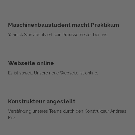
Maschinenbaustudent
Maschinenbaustudent
macht
Maschinenbaustudent macht Praktikum
macht
Praktikum
Yannick Sinn absolviert sein Praxissemester bei uns.
Praktikum
Webseite
Webseite
online
Webseite online
online
Es ist soweit. Unsere neue Webseite ist online.
Konstrukteur
Konstrukteur
angestellt
Konstrukteur angestellt
angestellt
Verstärkung unseres Teams durch den Konstrukteur Andreas
Kitz.