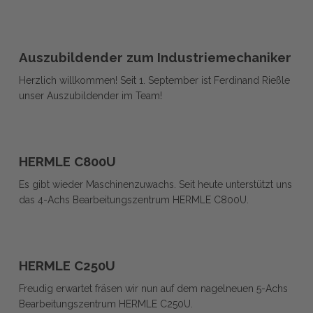
Auszubildender
Auszubildender
zum
Auszubildender zum Industriemechaniker
zum
Industriemechaniker
Herzlich willkommen! Seit 1. September ist Ferdinand Rießle
Industriemechaniker
unser Auszubildender im Team!
HERMLE
HERMLE
C800U
HERMLE C800U
C800U
Es gibt wieder Maschinenzuwachs. Seit heute unterstützt uns
das 4-Achs Bearbeitungszentrum HERMLE C800U.
HERMLE
HERMLE
C250U
HERMLE C250U
C250U
Freudig erwartet fräsen wir nun auf dem nagelneuen 5-Achs
Bearbeitungszentrum HERMLE C250U.