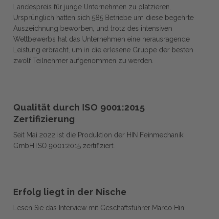
Top
Landespreis für junge Unternehmen zu platzieren.
Top
12
Ursprünglich hatten sich 585 Betriebe um diese begehrte
12
beim
Auszeichnung beworben, und trotz des intensiven
beim
Landespreis
Wettbewerbs hat das Unternehmen eine herausragende
Landespreis
Baden-
Leistung erbracht, um in die erlesene Gruppe der besten
Baden-
Württemberg
zwölf Teilnehmer aufgenommen zu werden.
Württemberg
2022
2022
Qualität
Qualität
durch
Qualität durch ISO 9001:2015
durch
ISO 9001:2015
Zertifizierung
ISO 9001:2015
Zertifizierung
Seit Mai 2022 ist die Produktion der HIN Feinmechanik
Zertifizierung
GmbH ISO 9001:2015 zertifiziert.
Erfolg
Erfolg
liegt
Erfolg liegt in der Nische
liegt
in
Lesen Sie das Interview mit Geschäftsführer Marco Hin.
in
der