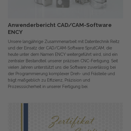
Anwenderbericht
Anwenderbericht CAD/CAM-Software
CAD/CAM-
ENCY
Software
Unsere langjährige Zusammenarbeit mit Datentechnik Reitz
ENCY
und der Einsatz der CAD/CAM-Software SprutCAM, die
heute unter dem Namen ENCY weitergeführt wird, sind ein
zentraler Bestandteil unserer präzisen CNC-Fertigung. Seit
vielen Jahren unterstützt uns die Software zuverlässig bei
der Programmierung komplexer Dreh- und Frästeile und
trägt maßgeblich zu Effizienz, Präzision und
Prozesssicherheit in unserer Fertigung bei.
ISO
9001:2015
–
Zertifizierung