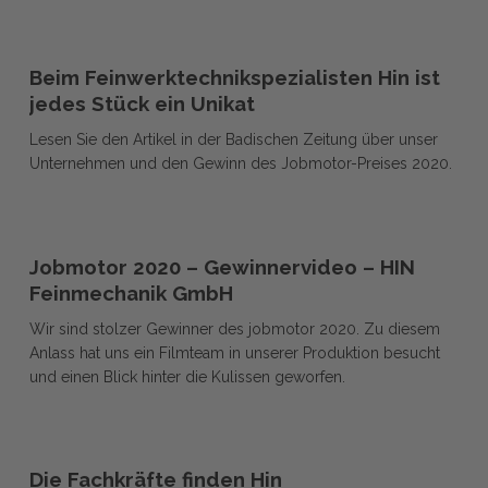
der
Nische
Nische
Beim
Beim
Feinwerktechnikspezialisten
Beim Feinwerktechnikspezialisten Hin ist
Feinwerktechnikspezialisten
Hin
jedes Stück ein Unikat
Hin
ist
Lesen Sie den Artikel in der Badischen Zeitung über unser
ist
jedes
Unternehmen und den Gewinn des Jobmotor-Preises 2020.
jedes
Stück
Stück
ein
ein
Unikat
Jobmotor
Unikat
Jobmotor
2020
Jobmotor 2020 – Gewinnervideo – HIN
2020
–
Feinmechanik GmbH
–
Gewinnervideo
Wir sind stolzer Gewinner des jobmotor 2020. Zu diesem
Gewinnervideo
–
Anlass hat uns ein Filmteam in unserer Produktion besucht
–
HIN
und einen Blick hinter die Kulissen geworfen.
HIN
Feinmechanik
Feinmechanik
GmbH
GmbH
Die
Die
Fachkräfte
Die Fachkräfte finden Hin