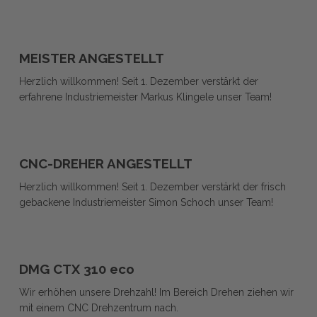
MEISTER
MEISTER
ANGESTELLT
MEISTER ANGESTELLT
ANGESTELLT
Herzlich willkommen! Seit 1. Dezember verstärkt der
erfahrene Industriemeister Markus Klingele unser Team!
CNC-
CNC-
DREHER
CNC-DREHER ANGESTELLT
DREHER
ANGESTELLT
Herzlich willkommen! Seit 1. Dezember verstärkt der frisch
ANGESTELLT
gebackene Industriemeister Simon Schoch unser Team!
DMG
DMG
CTX
DMG CTX 310 eco
CTX
310
Wir erhöhen unsere Drehzahl! Im Bereich Drehen ziehen wir
310
eco
mit einem CNC Drehzentrum nach.
eco