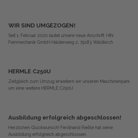
WIR
WIR
SIND
WIR SIND UMGEZOGEN!
SIND
UMGEZOGEN!
Seit 1. Februar 2020 lautet unsere neue Anschrift: HIN
UMGEZOGEN!
Feinmechanik GmbH Haldenweg 2, 79183 Waldkirch
HERMLE
HERMLE
C250U
HERMLE C250U
C250U
Zeitgleich zum Umzug erweitern wir unseren Maschinenpark
um eine weitere HERMLE C250U.
Ausbildung
Ausbildung
erfolgreich
Ausbildung erfolgreich abgeschlossen!
erfolgreich
abgeschlossen!
Herzlichen Glückwunsch! Ferdinand Rießle hat seine
abgeschlossen!
Ausbildung erfolgreich abgeschlossen.