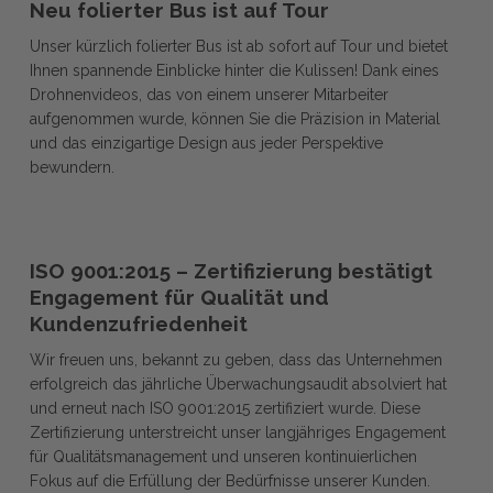
Neu
folierter
Neu folierter Bus ist auf Tour
folierter
Bus
Unser kürzlich folierter Bus ist ab sofort auf Tour und bietet
Bus
ist
Ihnen spannende Einblicke hinter die Kulissen! Dank eines
ist
auf
Drohnenvideos, das von einem unserer Mitarbeiter
auf
Tour
aufgenommen wurde, können Sie die Präzision in Material
Tour
und das einzigartige Design aus jeder Perspektive
bewundern.
ISO
ISO
9001:2015
ISO 9001:2015 – Zertifizierung bestätigt
9001:2015
–
Engagement für Qualität und
–
Zertifizierung
Kundenzufriedenheit
Zertifizierung
bestätigt
Wir freuen uns, bekannt zu geben, dass das Unternehmen
bestätigt
Engagement
erfolgreich das jährliche Überwachungsaudit absolviert hat
Engagement
für
und erneut nach ISO 9001:2015 zertifiziert wurde. Diese
für
Qualität
Zertifizierung unterstreicht unser langjähriges Engagement
Qualität
und
für Qualitätsmanagement und unseren kontinuierlichen
und
Kundenzufriedenheit
Fokus auf die Erfüllung der Bedürfnisse unserer Kunden.
Kundenzufriedenheit