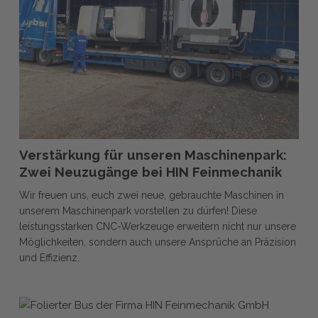
Zwei
Neuzugänge
bei
HIN
Feinmechanik
Verstärkung
Verstärkung für unseren Maschinenpark:
für
Zwei Neuzugänge bei HIN Feinmechanik
unseren
Wir freuen uns, euch zwei neue, gebrauchte Maschinen in
Maschinenpark:
unserem Maschinenpark vorstellen zu dürfen! Diese
Zwei
leistungsstarken CNC-Werkzeuge erweitern nicht nur unsere
Neuzugänge
Möglichkeiten, sondern auch unsere Ansprüche an Präzision
bei
und Effizienz.
HIN
Feinmechanik
Neu