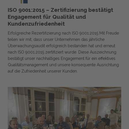
ISO
ISO 9001:2015 – Zertifizierung bestätigt
9001:2015
Engagement für Qualität und
–
Kundenzufriedenheit
Zertifizierung
Erfolgreiche Rezertifizierung nach ISO 9001:2015 Mit Freude
bestätigt
teilen wir mit, dass unser Unternehmen das jährliche
Engagement
Überwachungsaudit erfolgreich bestanden hat und erneut
für
nach ISO 9001:2015 zertifiziert wurde. Diese Auszeichnung
Qualität
bestätigt unser nachhaltiges Engagement für ein effektives
und
Qualitätsmanagement und unsere konsequente Ausrichtung
Kundenzufriedenheit
auf die Zufriedenheit unserer Kunden.
Weihnachtsfeier
mit
Team
und
Familie