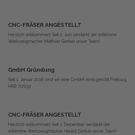
CNC-
CNC-
FRÄSER
CNC-FRÄSER ANGESTELLT
FRÄSER
ANGESTELLT
Herzlich willkommen! Seit 1. Juni verstärkt der erfahrene
ANGESTELLT
Werkzeugmacher Matthias Gerber unser Team!
GmbH
GmbH
Gründung
GmbH Gründung
Gründung
Seit 1. Januar 2018 sind wir eine GmbH! Amtsgericht Freiburg
HRB 717232
CNC-
CNC-
FRÄSER
CNC-FRÄSER ANGESTELLT
FRÄSER
ANGESTELLT
Herzlich willkommen! Seit 1. Dezember verstärkt der
ANGESTELLT
erfahrene Werkzeugmacher Harald Gerber unser Team!