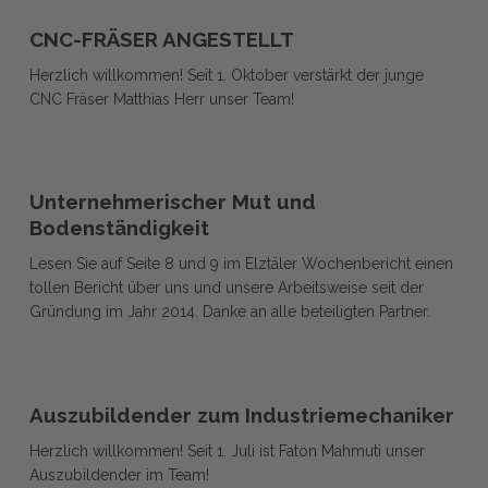
CNC-
CNC-
FRÄSER
CNC-FRÄSER ANGESTELLT
FRÄSER
ANGESTELLT
Herzlich willkommen! Seit 1. Oktober verstärkt der junge
ANGESTELLT
CNC Fräser Matthias Herr unser Team!
Unternehmerischer
Unternehmerischer
Mut
Unternehmerischer Mut und
Mut
und
Bodenständigkeit
und
Bodenständigkeit
Lesen Sie auf Seite 8 und 9 im Elztäler Wochenbericht einen
Bodenständigkeit
tollen Bericht über uns und unsere Arbeitsweise seit der
Gründung im Jahr 2014. Danke an alle beteiligten Partner.
Auszubildender
Auszubildender
zum
Auszubildender zum Industriemechaniker
zum
Industriemechaniker
Herzlich willkommen! Seit 1. Juli ist Faton Mahmuti unser
Industriemechaniker
Auszubildender im Team!