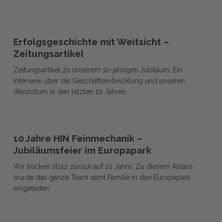
Erfolgsgeschichte
Erfolgsgeschichte
mit
Erfolgsgeschichte mit Weitsicht –
mit
Weitsicht
Zeitungsartikel
Weitsicht
–
Zeitungsartikel zu unserem 10-jährigen Jubiläum. Ein
–
Zeitungsartikel
Interview über die Geschäftsentwicklung und unseren
Zeitungsartikel
Wachstum in den letzten 10 Jahren.
10
10
Jahre
10 Jahre HIN Feinmechanik –
Jahre
HIN
Jubiläumsfeier im Europapark
HIN
Feinmechanik
Wir blicken stolz zurück auf 10 Jahre. Zu diesem Anlass
Feinmechanik
–
wurde das ganze Team samt Familie in den Europapark
–
Jubiläumsfeier
eingeladen.
Jubiläumsfeier
im
im
Europapark
Europapark
Video-