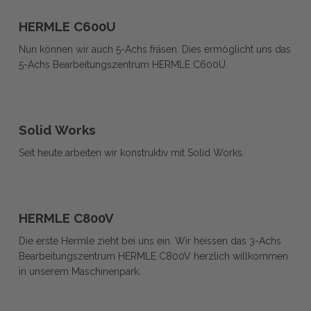
HERMLE
HERMLE
C600U
HERMLE C600U
C600U
Nun können wir auch 5-Achs fräsen. Dies ermöglicht uns das
5-Achs Bearbeitungszentrum HERMLE C600U.
Solid
Solid
Works
Solid Works
Works
Seit heute arbeiten wir konstruktiv mit Solid Works.
HERMLE
HERMLE
C800V
HERMLE C800V
C800V
Die erste Hermle zieht bei uns ein. Wir heissen das 3-Achs
Bearbeitungszentrum HERMLE C800V herzlich willkommen
in unserem Maschinenpark.