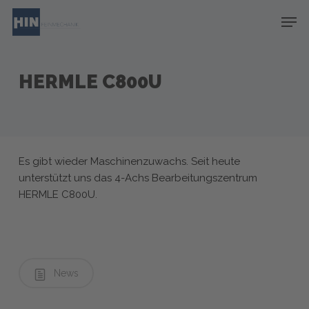
Skip
Menu
Men
to
main
content
HERMLE C800U
Es gibt wieder Maschinenzuwachs. Seit heute
unterstützt uns das 4-Achs Bearbeitungszentrum
HERMLE C800U.
News