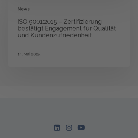
ISO
News
9001:2015
–
ISO 9001:2015 – Zertifizierung
Zertifizierung
bestätigt Engagement für Qualität
bestätigt
und Kundenzufriedenheit
Engagement
für
Qualität
14. Mai 2025
und
Kundenzufriedenheit