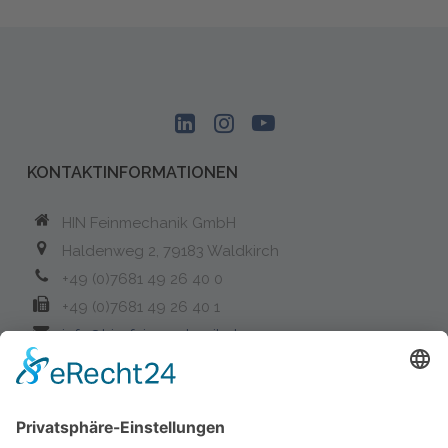
KONTAKTINFORMATIONEN
HIN Feinmechanik GmbH
Haldenweg 2, 79183 Waldkirch
+49 (0)7681 49 26 40 0
+49 (0)7681 49 26 40 1
info@hin-feinmechanik.de
News
ISO
ISO 9001:2015 – Erfolgreiche Rezertifizierung