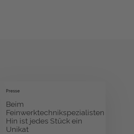
eim
Presse
einwerktechnikspezialisten
in
Beim
t
Feinwerktechnikspezialisten
edes
Hin ist jedes Stück ein
tück
Unikat
in