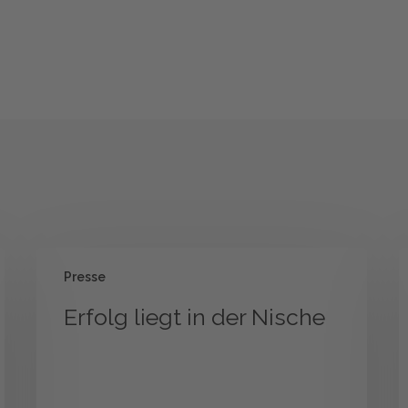
Erfolg
B
Presse
liegt
F
in
H
Erfolg liegt in der Nische
der
is
Nische
j
S
e