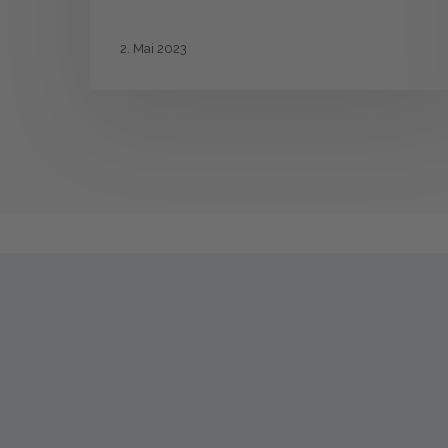
&
Anwenderbericht
2. Mai 2023
von
HERMLE