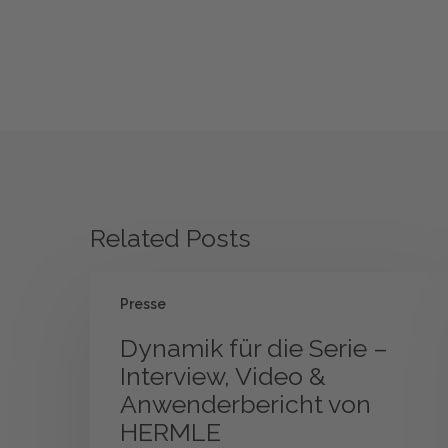
Related Posts
Dynamik
Presse
für
die
Dynamik für die Serie –
Serie
Interview, Video &
–
Anwenderbericht von
Interview,
HERMLE
Video