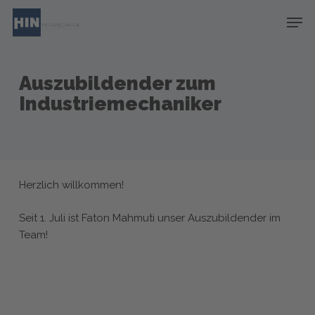
Skip
Menu
Men
to
main
content
Auszubildender zum
Industriemechaniker
Herzlich willkommen!
Seit 1. Juli ist Faton Mahmuti unser Auszubildender im
Team!