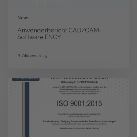
News
Anwenderbericht CAD/CAM-
Software ENCY
6. Oktober 2025
ISO
9001:2015
–
Zertifizierung
bestätigt
Engagement
für
Qualität