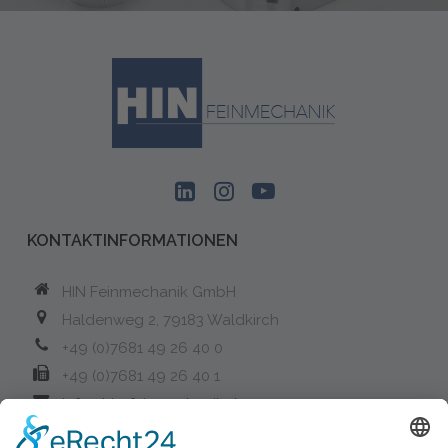
KONTAKTINFORMATIONEN
HIN Feinmechanik GmbH
Haldenweg 2, 79183 Waldkirch
+49 (0)7681 49 26 40 0
+49 (0)7681 49 26 40 1
info@hin-feinmechanik.de