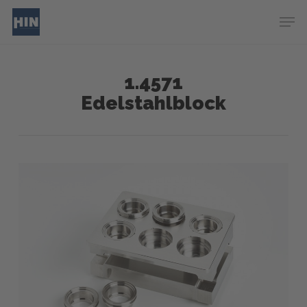
Skip
Menu
Men
to
main
content
1.4571
Edelstahlblock